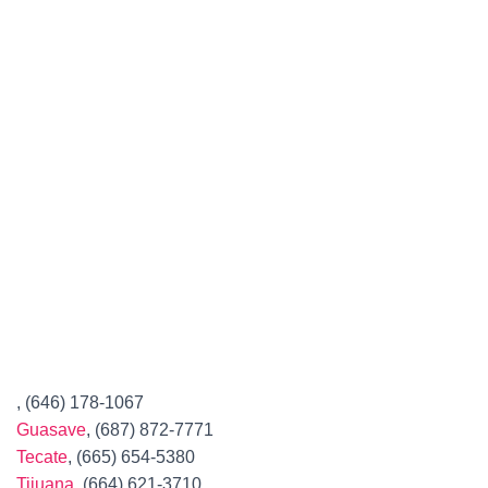
, (646) 178-1067
Guasave
, (687) 872-7771
Tecate
, (665) 654-5380
Tijuana
, (664) 621-3710