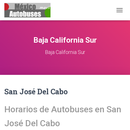
CAMBIA
Baja California Sur
Baja California Sur
San José Del Cabo
Horarios de Autobuses en San
José Del Cabo