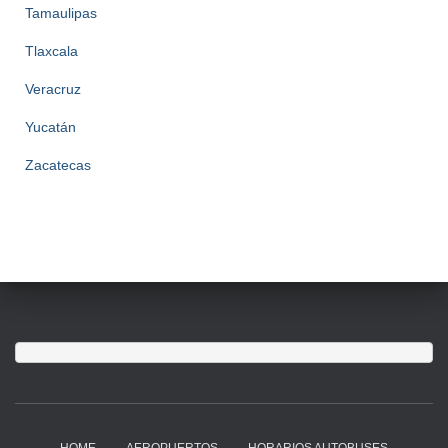
Tamaulipas
Tlaxcala
Veracruz
Yucatán
Zacatecas