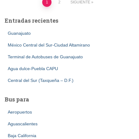
Paginación
1
2
SIGUIENTE
de
Entradas recientes
entradas
Guanajuato
México Central del Sur-Ciudad Altamirano
Terminal de Autobuses de Guanajuato
Agua dulce-Puebla CAPU
Central del Sur (Taxqueña – D.F.)
Bus para
Aeropuertos
Aguascalientes
Baja California