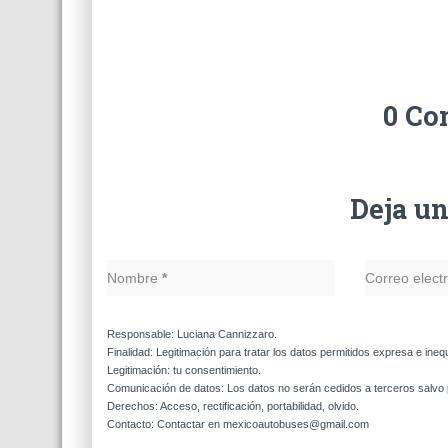
0 Co
Deja u
Nombre
*
Correo elect
Responsable: Luciana Cannizzaro.
Finalidad: Legitimación para tratar los datos permitidos expresa e ineq
Legitimación: tu consentimiento.
Comunicación de datos: Los datos no serán cedidos a terceros salvo p
Derechos: Acceso, rectificación, portabilidad, olvido.
Contacto: Contactar en mexicoautobuses@gmail.com