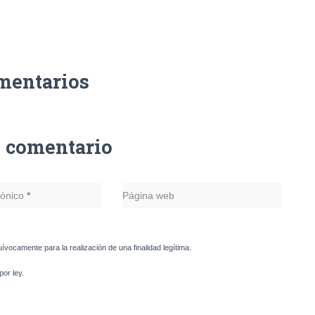
mentarios
n comentario
rónico
*
Página web
uívocamente para la realización de una finalidad legítima.
or ley.