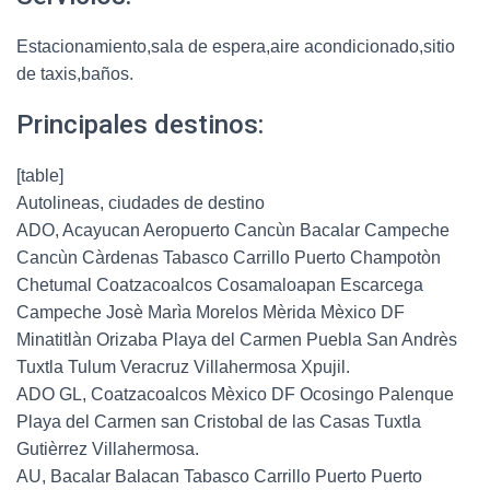
Estacionamiento,sala de espera,aire acondicionado,sitio
de taxis,baños.
Principales destinos:
[table]
Autolineas, ciudades de destino
ADO, Acayucan Aeropuerto Cancùn Bacalar Campeche
Cancùn Càrdenas Tabasco Carrillo Puerto Champotòn
Chetumal Coatzacoalcos Cosamaloapan Escarcega
Campeche Josè Marìa Morelos Mèrida Mèxico DF
Minatitlàn Orizaba Playa del Carmen Puebla San Andrès
Tuxtla Tulum Veracruz Villahermosa Xpujil.
ADO GL, Coatzacoalcos Mèxico DF Ocosingo Palenque
Playa del Carmen san Cristobal de las Casas Tuxtla
Gutièrrez Villahermosa.
AU, Bacalar Balacan Tabasco Carrillo Puerto Puerto