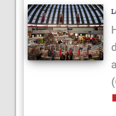
L
d
(