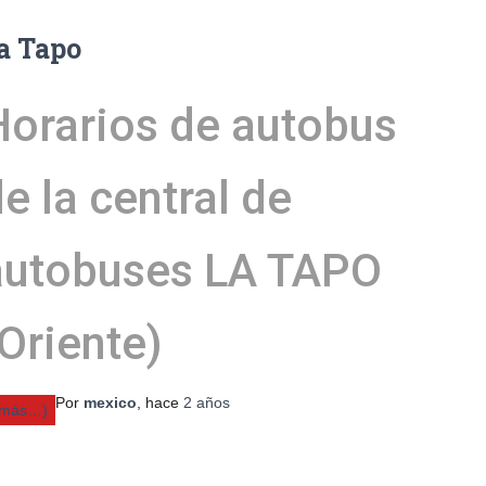
a Tapo
Horarios de autobus
e la central de
autobuses LA TAPO
Oriente)
Por
mexico
, hace
2 años
(más…)