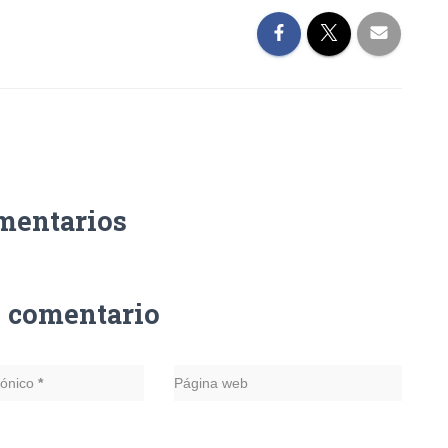
mentarios
n comentario
rónico
*
Página web