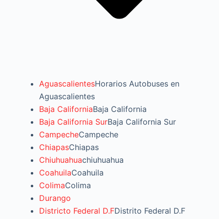
Aguascalientes
Horarios Autobuses en
Aguascalientes
Baja California
Baja California
Baja California Sur
Baja California Sur
Campeche
Campeche
Chiapas
Chiapas
Chiuhuahua
chiuhuahua
Coahuila
Coahuila
Colima
Colima
Durango
Districto Federal D.F
Distrito Federal D.F