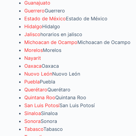
Guanajuato
Guerrero
Guerrero
Estado de México
Estado de México
Hidalgo
Hidalgo
Jalisco
horarios en jalisco
Michoacan de Ocampo
Michoacan de Ocampo
Morelos
Morelos
Nayarit
Oaxaca
Oaxaca
Nuovo León
Nuovo León
Puebla
Puebla
Querétaro
Querétaro
Quintana Roo
Quintana Roo
San Luis Potosí
San Luis Potosí
Sinaloa
Sinaloa
Sonora
Sonora
Tabasco
Tabasco