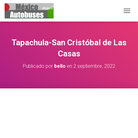
CAMB
Tapachula-San Cristóbal de Las
Casas
Publicado por
bello
en
2 septiembre, 2022