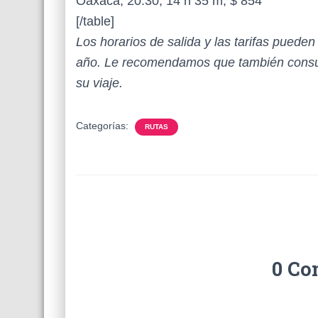
Oaxaca, 20:30, 14 h 35 m, $ 854
[/table]
Los horarios de salida y las tarifas puede
año. Le recomendamos que también consul
su viaje.
Categorías:
RUTAS
0 Co