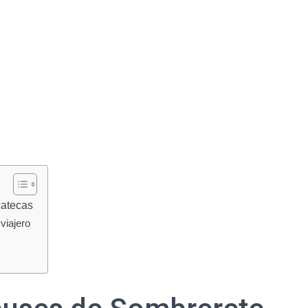
catecas
viajero