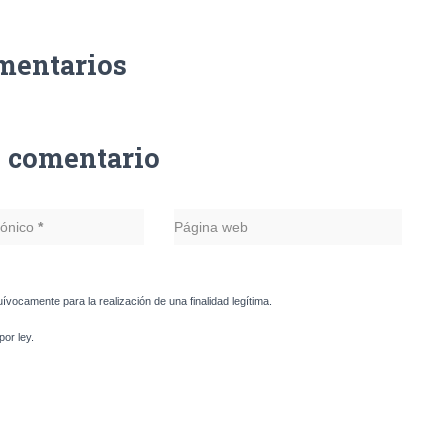
mentarios
n comentario
rónico
*
Página web
uívocamente para la realización de una finalidad legítima.
or ley.