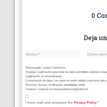
0 Co
Deja u
Nombre
*
Correo elect
Responsable: Luciana Cannizzaro.
Finalidad: Legitimación para tratar los datos permitidos expresa e ineq
Legitimación: tu consentimiento.
Comunicación de datos: Los datos no serán cedidos a terceros salvo p
Derechos: Acceso, rectificación, portabilidad, olvido.
Contacto: Contactar en mexicoautobuses@gmail.com
I have read and accepted the
Privacy Policy
*