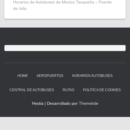
Horarios de Autobuses de Mexico Taxqueña – Puente
de Ixtla
HOME
AEROPUERTOS
HORARIOS AUTOBUSES
CENTRAL DE AUTOBUSES
RUTAS
POLÍTICA DE COOKIES
Hestia | Desarrollado por
ThemeIsle