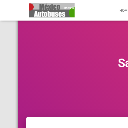
HOM
S