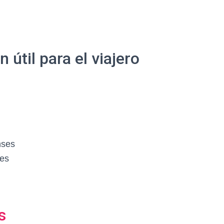
útil para el viajero
nses
ses
s