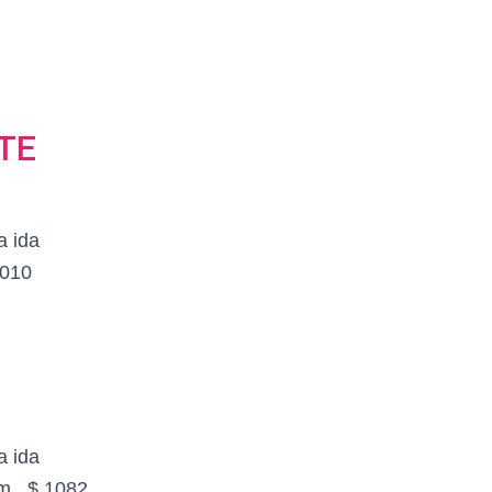
TE
a ida
1010
a ida
m , $ 1082