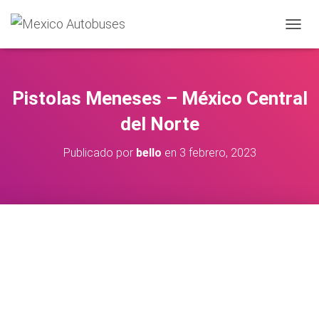
CAMBIA
Pistolas Meneses – México Central
del Norte
Publicado por
bello
en
3 febrero, 2023