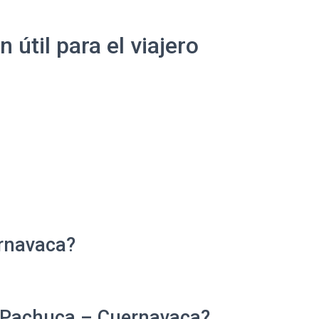
útil para el viajero
rnavaca?
e Pachuca – Cuernavaca?