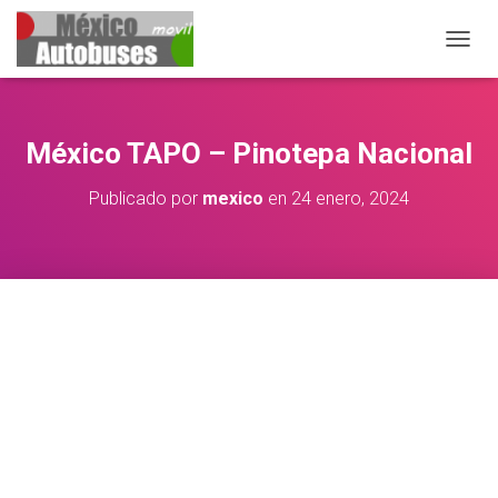
CAMB
México TAPO – Pinotepa Nacional
Publicado por
mexico
en
24 enero, 2024