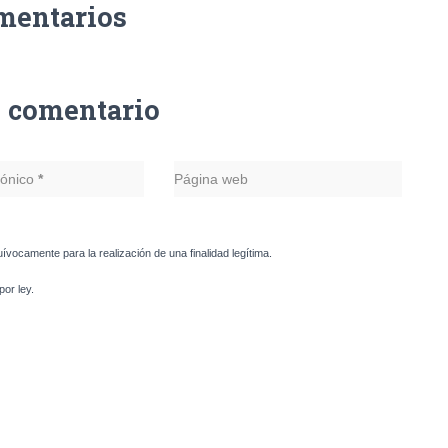
mentarios
n comentario
rónico
*
Página web
uívocamente para la realización de una finalidad legítima.
or ley.