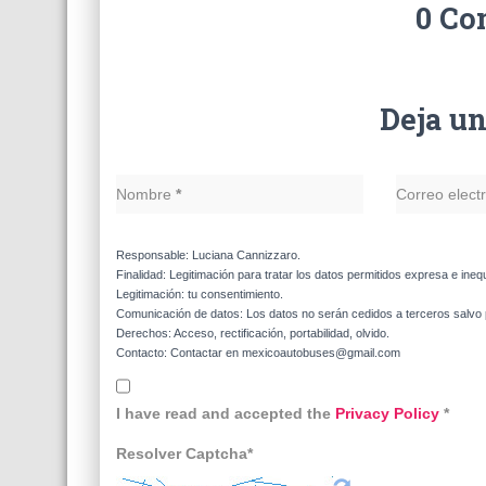
0 Co
Deja u
Nombre
*
Correo elect
Responsable: Luciana Cannizzaro.
Finalidad: Legitimación para tratar los datos permitidos expresa e ineq
Legitimación: tu consentimiento.
Comunicación de datos: Los datos no serán cedidos a terceros salvo p
Derechos: Acceso, rectificación, portabilidad, olvido.
Contacto: Contactar en mexicoautobuses@gmail.com
I have read and accepted the
Privacy Policy
*
Resolver Captcha*