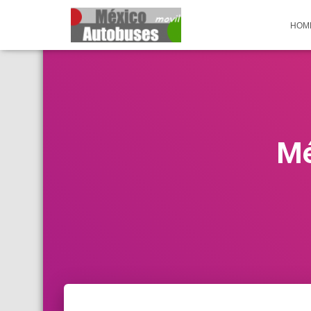
HOM
Mé