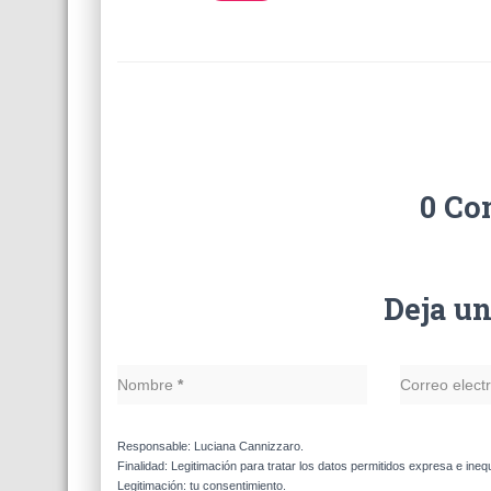
0 Co
Deja u
Nombre
*
Correo elect
Responsable: Luciana Cannizzaro.
Finalidad: Legitimación para tratar los datos permitidos expresa e ineq
Legitimación: tu consentimiento.