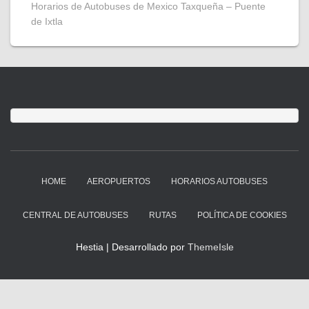
Horarios de Autobuses de Mexico Taxqueña – Puente
de Ixtla
HOME
AEROPUERTOS
HORARIOS AUTOBUSES
CENTRAL DE AUTOBUSES
RUTAS
POLÍTICA DE COOKIES
Hestia | Desarrollado por
ThemeIsle