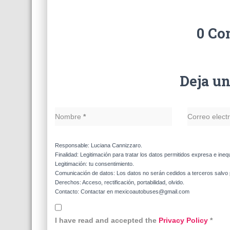
0 Co
Deja u
Nombre
*
Correo elect
Responsable: Luciana Cannizzaro.
Finalidad: Legitimación para tratar los datos permitidos expresa e ineq
Legitimación: tu consentimiento.
Comunicación de datos: Los datos no serán cedidos a terceros salvo p
Derechos: Acceso, rectificación, portabilidad, olvido.
Contacto: Contactar en mexicoautobuses@gmail.com
I have read and accepted the
Privacy Policy
*