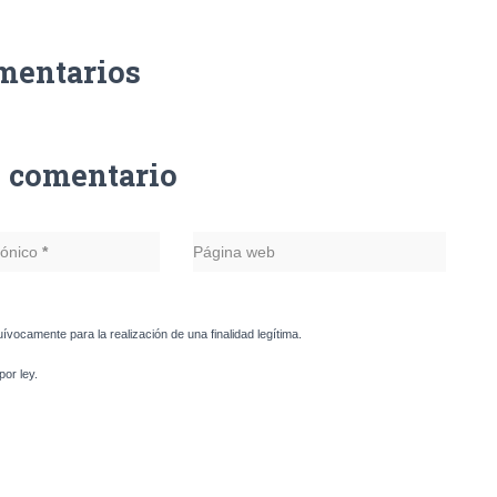
mentarios
n comentario
rónico
*
Página web
uívocamente para la realización de una finalidad legítima.
or ley.