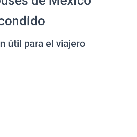
buses de México
scondido
útil para el viajero