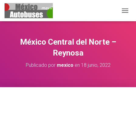
CAMBIA
México Central del Norte –
Reynosa
Publicado por
mexico
en
18 junio, 2022