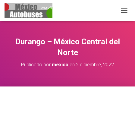
CAMBIA
Durango – México Central del
Norte
Publicado por
mexico
en
2 diciembre, 2022