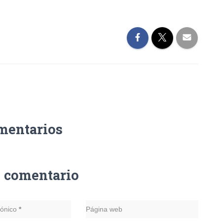
mentarios
n comentario
rónico
*
Página web