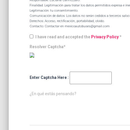
Responsable: Luciana Cannizzaro.
Finalidad: Legitimación para tratar los datos permitidos expresa e in
Legitimación: tu consentimiento.
Comunicación de datos: Los datos no serán cedidos a terceros salvo p
Derechos: Acceso, rectificación, portabilidad, olvido.
Contacto: Contactar en mexicoautobuses@gmail.com
I have read and accepted the
Privacy Policy
*
Resolver Captcha*
Enter Captcha Here :
¿En qué estás pensando?