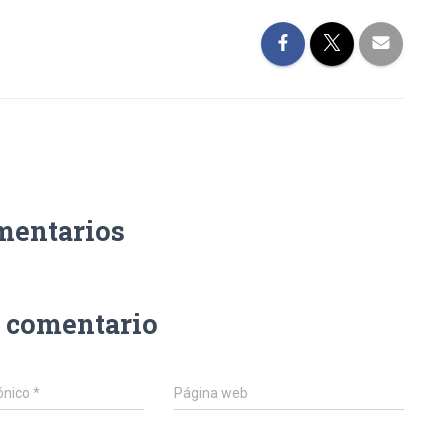
mentarios
n comentario
ónico
*
Página web