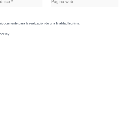
rónico
*
Página web
uívocamente para la realización de una finalidad legítima.
or ley.