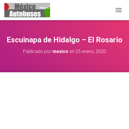
CAMB
Escuinapa de Hidalgo – El Rosario
Publicado por
mexico
en
25 enero, 2020