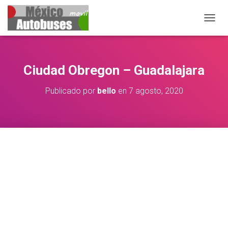
CAMB
Ciudad Obregon – Guadalajara
Publicado por
bello
en
7 agosto, 2020