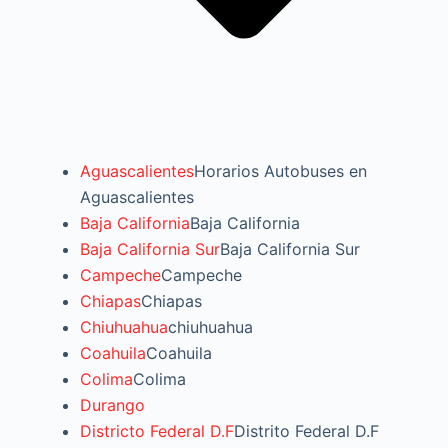
Aguascalientes
Horarios Autobuses en
Aguascalientes
Baja California
Baja California
Baja California Sur
Baja California Sur
Campeche
Campeche
Chiapas
Chiapas
Chiuhuahua
chiuhuahua
Coahuila
Coahuila
Colima
Colima
Durango
Districto Federal D.F
Distrito Federal D.F