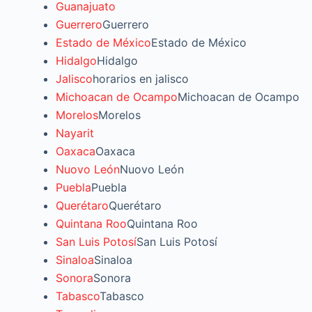
Guanajuato
Guerrero
Guerrero
Estado de México
Estado de México
Hidalgo
Hidalgo
Jalisco
horarios en jalisco
Michoacan de Ocampo
Michoacan de Ocampo
Morelos
Morelos
Nayarit
Oaxaca
Oaxaca
Nuovo León
Nuovo León
Puebla
Puebla
Querétaro
Querétaro
Quintana Roo
Quintana Roo
San Luis Potosí
San Luis Potosí
Sinaloa
Sinaloa
Sonora
Sonora
Tabasco
Tabasco