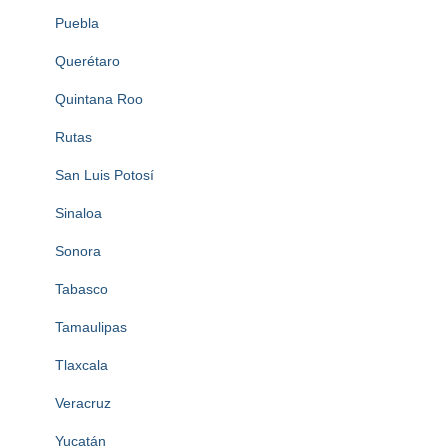
Puebla
Querétaro
Quintana Roo
Rutas
San Luis Potosí
Sinaloa
Sonora
Tabasco
Tamaulipas
Tlaxcala
Veracruz
Yucatán