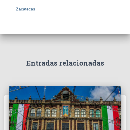
Zacatecas
Entradas relacionadas