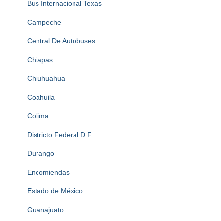
Bus Internacional Texas
Campeche
Central De Autobuses
Chiapas
Chiuhuahua
Coahuila
Colima
Districto Federal D.F
Durango
Encomiendas
Estado de México
Guanajuato