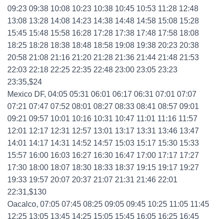
09:23 09:38 10:08 10:23 10:38 10:45 10:53 11:28 12:48
13:08 13:28 14:08 14:23 14:38 14:48 14:58 15:08 15:28
15:45 15:48 15:58 16:28 17:28 17:38 17:48 17:58 18:08
18:25 18:28 18:38 18:48 18:58 19:08 19:38 20:23 20:38
20:58 21:08 21:16 21:20 21:28 21:36 21:44 21:48 21:53
22:03 22:18 22:25 22:35 22:48 23:00 23:05 23:23
23:35,$24
Mexico DF, 04:05 05:31 06:01 06:17 06:31 07:01 07:07
07:21 07:47 07:52 08:01 08:27 08:33 08:41 08:57 09:01
09:21 09:57 10:01 10:16 10:31 10:47 11:01 11:16 11:57
12:01 12:17 12:31 12:57 13:01 13:17 13:31 13:46 13:47
14:01 14:17 14:31 14:52 14:57 15:03 15:17 15:30 15:33
15:57 16:00 16:03 16:27 16:30 16:47 17:00 17:17 17:27
17:30 18:00 18:07 18:30 18:33 18:37 19:15 19:17 19:27
19:33 19:57 20:07 20:37 21:07 21:31 21:46 22:01
22:31,$130
Oacalco, 07:05 07:45 08:25 09:05 09:45 10:25 11:05 11:45
12:25 13:05 13:45 14:25 15:05 15:45 16:05 16:25 16:45