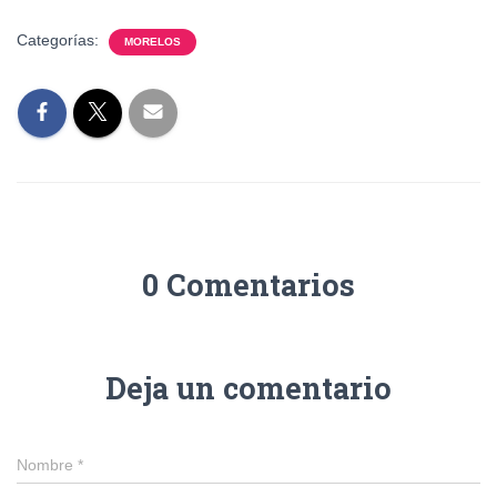
Categorías:
MORELOS
0 Comentarios
Deja un comentario
Nombre
*