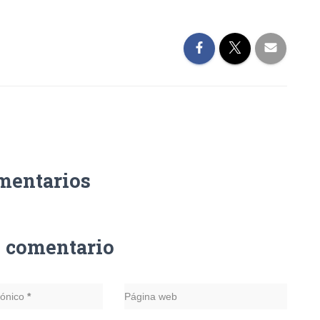
mentarios
n comentario
rónico
*
Página web