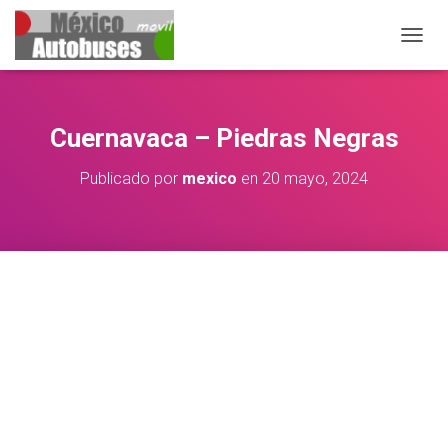
CAMB
Cuernavaca – Piedras Negras
Publicado por
mexico
en
20 mayo, 2024