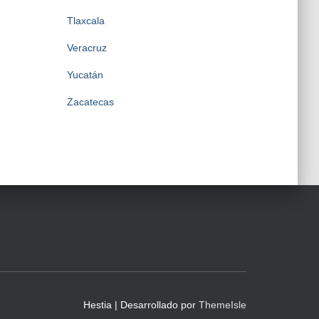
Tlaxcala
Veracruz
Yucatán
Zacatecas
Hestia | Desarrollado por
ThemeIsle