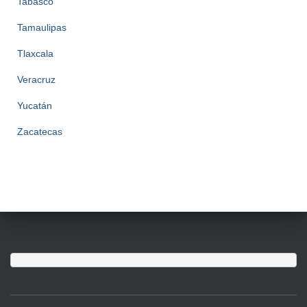
Tabasco
Tamaulipas
Tlaxcala
Veracruz
Yucatán
Zacatecas