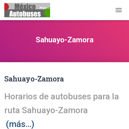
CAMB
Sahuayo-Zamora
Sahuayo-Zamora
Horarios de autobuses para la
ruta Sahuayo-Zamora
(más…)