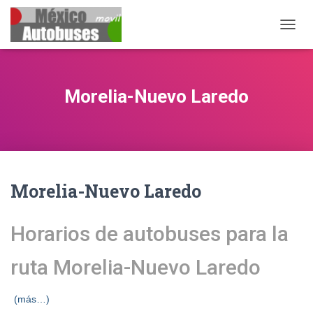
CAMB
Morelia-Nuevo Laredo
Morelia-Nuevo Laredo
Horarios de autobuses para la
ruta Morelia-Nuevo Laredo
(más…)