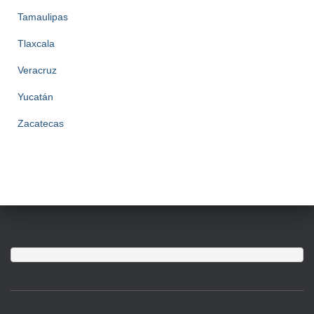
Tamaulipas
Tlaxcala
Veracruz
Yucatán
Zacatecas