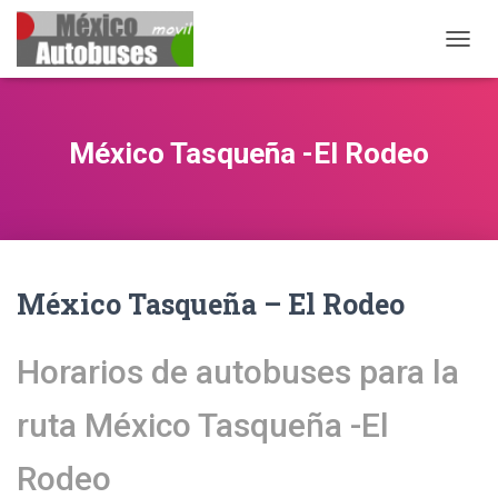
CAMB
México Tasqueña -El Rodeo
México Tasqueña – El Rodeo
Horarios de autobuses para la
ruta México Tasqueña -El
Rodeo