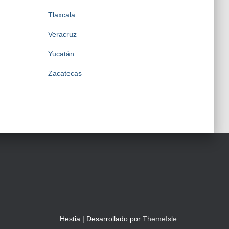
Tlaxcala
Veracruz
Yucatán
Zacatecas
Hestia | Desarrollado por
ThemeIsle