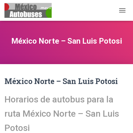
CAMB
México Norte – San Luis Potosi
México Norte – San Luis Potosi
Horarios de autobus para la
ruta México Norte – San Luis
Potosi