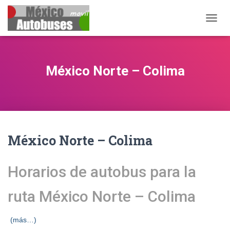
CAMB
México Norte – Colima
México Norte – Colima
Horarios de autobus para la
ruta México Norte – Colima
(más…)