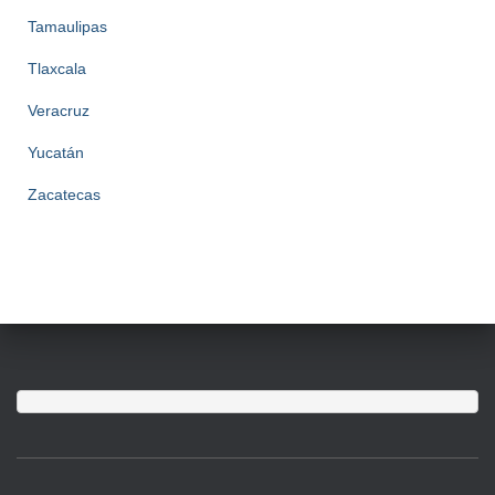
Tamaulipas
Tlaxcala
Veracruz
Yucatán
Zacatecas