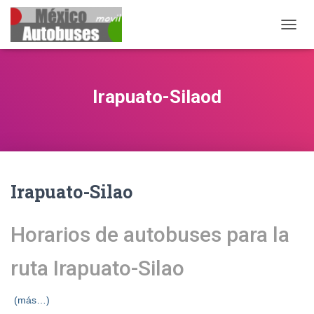
CAMB
Irapuato-Silaod
Irapuato-Silao
Horarios de autobuses para la
ruta Irapuato-Silao
(más…)