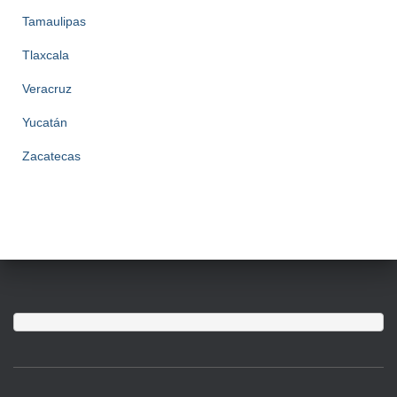
Tamaulipas
Tlaxcala
Veracruz
Yucatán
Zacatecas