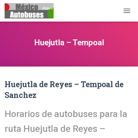
CAMB
Huejutla – Tempoal
Huejutla de Reyes – Tempoal de
Sanchez
Horarios de autobuses para la
ruta Huejutla de Reyes –