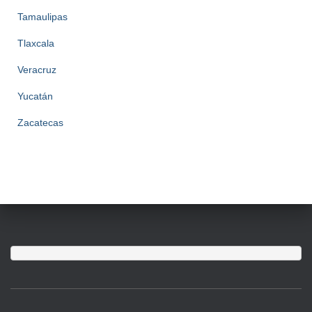
Tamaulipas
Tlaxcala
Veracruz
Yucatán
Zacatecas