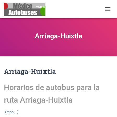
CAMB
Arriaga-Huixtla
Arriaga-Huixtla
Horarios de autobus para la
ruta Arriaga-Huixtla
(más…)