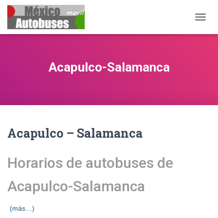
CAMB
Acapulco-Salamanca
Acapulco – Salamanca
Horarios de autobuses de
Acapulco-Salamanca
(más…)