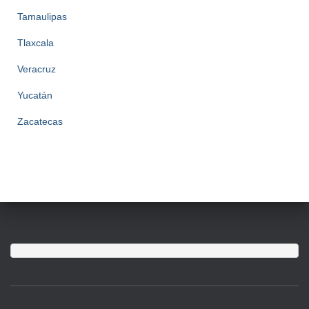
Tamaulipas
Tlaxcala
Veracruz
Yucatán
Zacatecas