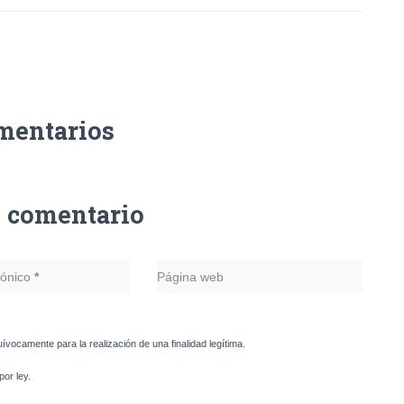
mentarios
n comentario
rónico
*
Página web
uívocamente para la realización de una finalidad legítima.
or ley.