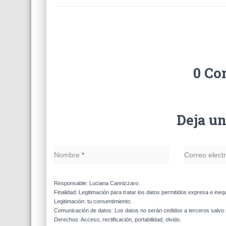
0 Co
Deja u
Nombre
*
Correo elect
Responsable: Luciana Cannizzaro.
Finalidad: Legitimación para tratar los datos permitidos expresa e ineq
Legitimación: tu consentimiento.
Comunicación de datos: Los datos no serán cedidos a terceros salvo p
Derechos: Acceso, rectificación, portabilidad, olvido.