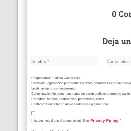
0 Co
Deja u
Nombre
*
Correo elect
Responsable: Luciana Cannizzaro.
Finalidad: Legitimación para tratar los datos permitidos expresa e ineq
Legitimación: tu consentimiento.
Comunicación de datos: Los datos no serán cedidos a terceros salvo p
Derechos: Acceso, rectificación, portabilidad, olvido.
Contacto: Contactar en mexicoautobuses@gmail.com
I have read and accepted the
Privacy Policy
*