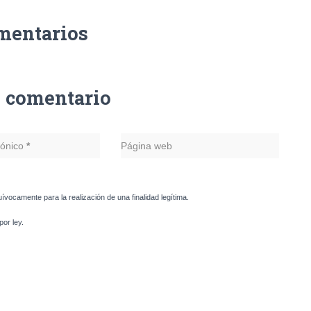
mentarios
n comentario
rónico
*
Página web
uívocamente para la realización de una finalidad legítima.
or ley.