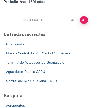
Por
bello
, hace
1826 años
Paginación
ANTERIORES
1
…
37
38
de
Entradas recientes
entradas
Guanajuato
México Central del Sur-Ciudad Altamirano
Terminal de Autobuses de Guanajuato
Agua dulce-Puebla CAPU
Central del Sur (Taxqueña – D.F.)
Bus para
Aeropuertos