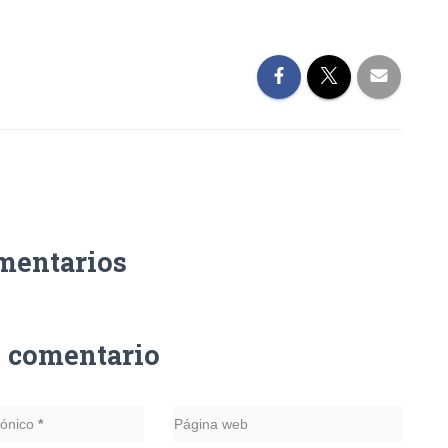
mentarios
n comentario
rónico
*
Página web