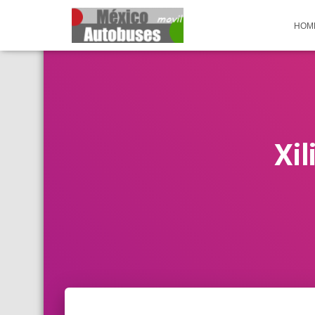
HOM
Xil