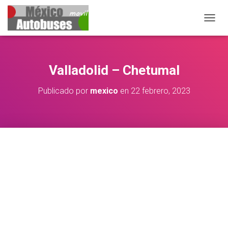
CAMBIA
Valladolid – Chetumal
Publicado por
mexico
en
22 febrero, 2023