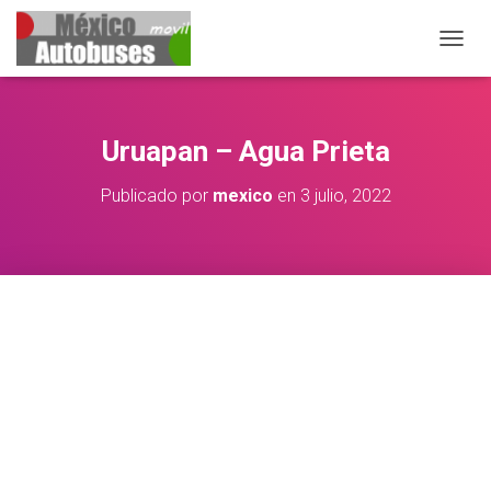
CAMB
Uruapan – Agua Prieta
Publicado por
mexico
en
3 julio, 2022