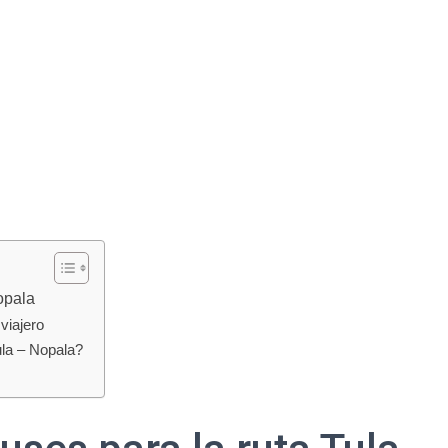
opala
viajero
ula – Nopala?