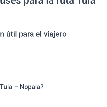
uses para la ruta Tula
útil para el viajero
 Tula – Nopala?