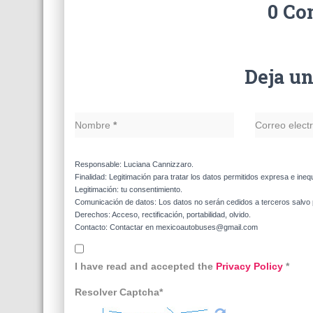
0 Co
Deja u
Nombre
*
Correo elect
Responsable: Luciana Cannizzaro.
Finalidad: Legitimación para tratar los datos permitidos expresa e ineq
Legitimación: tu consentimiento.
Comunicación de datos: Los datos no serán cedidos a terceros salvo p
Derechos: Acceso, rectificación, portabilidad, olvido.
Contacto: Contactar en mexicoautobuses@gmail.com
I have read and accepted the
Privacy Policy
*
Resolver Captcha*