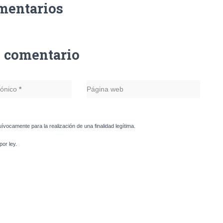
mentarios
n comentario
rónico
*
Página web
uívocamente para la realización de una finalidad legítima.
or ley.